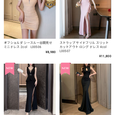
オフショルダ シースルー谷間見せ
ストラップ サイドフリル スリット
ミニドレス 2col L00506
カットアウト ロング ドレス 4col
L00507
¥8,980
¥11,800