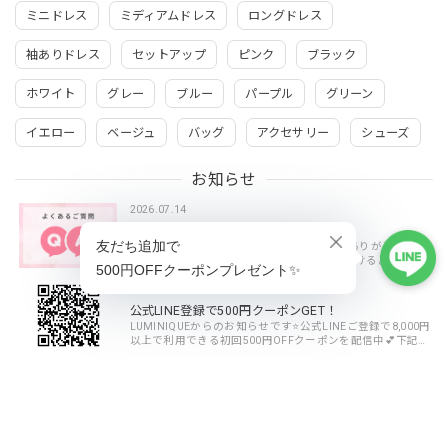
ミニドレス
ミディアムドレス
ロングドレス
袖ありドレス
セットアップ
ピンク
ブラック
ホワイト
グレー
ブルー
パープル
グリーン
イエロー
ベージュ
バッグ
アクセサリー
シューズ
お知らせ
2026.07.14
よくあるご質問
いつもLUMINIQUEをご利用いただき、誠にありがとうござ
います。安心してお買い物をお楽しみいただけるよう、お
客様からよくいただくご質問をまとめました。ご注文前や
商品到着までのご不安・ご不明点がございまし...
2024.11.08
公式LINE登録で500円クーポンGET！
LUMINIQUEからのお知らせです⭐️公式LINEご登録で8,000円
以上で利用できる初回500円OFFクーポンを配信中💕下記の
バナーをクリックして公式LINEよりお友だち追加いただ
き、お得なクーポンをGETしてくださいね✨▼ス...
MORE