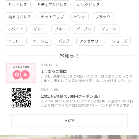
ミニドレス
ミディアムドレス
ロングドレス
袖ありドレス
セットアップ
ピンク
ブラック
ホワイト
グレー
ブルー
パープル
グリーン
イエロー
ベージュ
バッグ
アクセサリー
シューズ
お知らせ
2026.07.14
よくあるご質問
いつもLUMINIQUEをご利用いただき、誠にありがとうござ
います。安心してお買い物をお楽しみいただけるよう、お
客様からよくいただくご質問をまとめました。ご注文前や
商品到着までのご不安・ご不明点がございまし...
2024.11.08
公式LINE登録で500円クーポンGET！
LUMINIQUEからのお知らせです⭐️公式LINEご登録で8,000円
以上で利用できる初回500円OFFクーポンを配信中💕下記の
バナーをクリックして公式LINEよりお友だち追加いただ
き、お得なクーポンをGETしてくださいね✨▼ス...
MORE