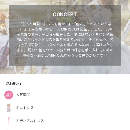
CONCEPT
「もっと可愛いドレスを着たい」「他の子とかぶりたくな
い！」そんな想いから、LUMINIQUEは誕生しました。 元キ
ャバ嬢のオーナー自らが厳選した、他にはないデザインや細
部にこだわったドレスを取り揃えています。 誰とも違う、で
も上品で可愛らしいスタイルを求めるあなたにお届けいたし
ます。 周りと差をつけ、自分だけの輝きを手に入れるための
特別な一着がLUMINIQUEならきっと見つかります♡
CATEGORY
人気商品
ミニドレス
ミディアムドレス