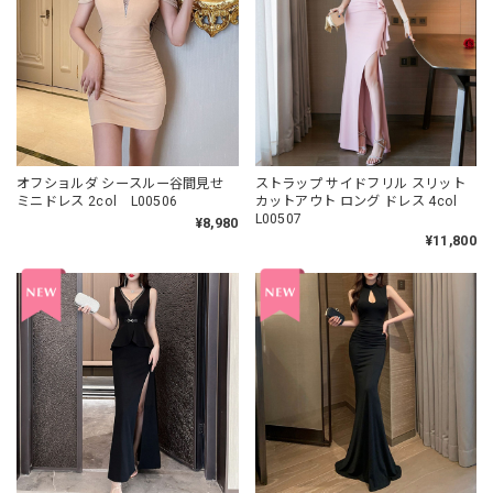
オフショルダ シースルー谷間見せ
ストラップ サイドフリル スリット
ミニドレス 2col L00506
カットアウト ロング ドレス 4col
L00507
¥8,980
¥11,800