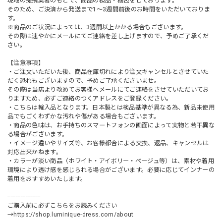
現地の提携業者のもとで、商品の検品・梱包をしております。
そのため、ご決済から発送まで1～3週間前後のお時間をいただいておりま
す。
※商品のご状況によっては、3週間以上かかる場合もございます。
その際は速やかにメールにてご連絡を差し上げますので、予めご了承くだ
さい。
【注意事項】
・ご注文いただいた後、商品在庫切れにより注文キャンセルとさせていた
だく恐れもございますので、予めご了承くださいませ。
その際は当店より改めてお客様へメールにてご連絡をさせていただいてお
りますため、必ずご連絡のつくアドレスをご登録ください。
・こちらは輸入品となります。日本製とは検品基準が異なる為、新品未使用
品でもごくわずかな汚れや傷がある場合もございます。
・商品の色味は、お手持ちのスマートフォンの画面によって実物と若干異な
る場合がございます。
・イメージ違いやサイズ等、お客様都合による交換、返品、キャンセルは
対応出来かねます。
・カラーが淡い商品（ホワイト・アイボリー・ベージュ等）は、素材や着用
環境により透け感を感じられる場合がございます。必要に応じてインナーの
着用をおすすめいたします。
--------------------
ご購入前に必ずこちらをお読みください
→
https://shop.luminique-dress.com/about