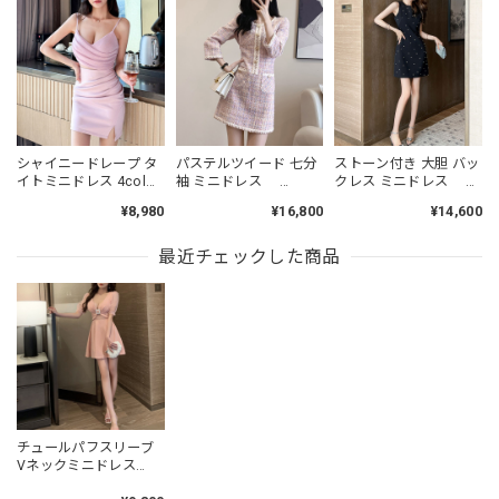
シャイニードレープ タ
パステルツイード 七分
ストーン付き 大胆 バッ
イトミニドレス 4col
袖 ミニドレス
クレス ミニドレス
L00485
L00464
L00479
¥8,980
¥16,800
¥14,600
最近チェックした商品
チュールパフスリーブ
Vネックミニドレス
3col L00135