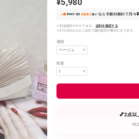
¥5,980
¥
なら
手数料無料で
月々
※別途送料がかかります。
送料を確認する
※¥10,000以上のご注文で国内送料が無料になります。
種類
数量
💕2点
10