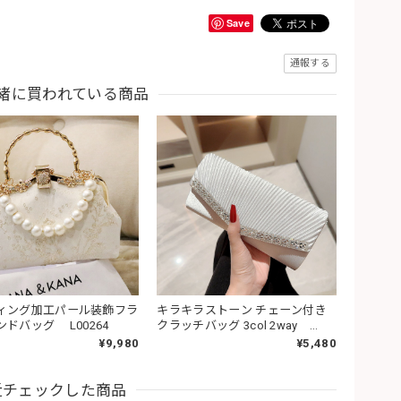
Save
通報する
緒に買われている商品
ィング加工パール装飾フラ
キラキラストーン チェーン付き
ドバッグ L00264
クラッチバッグ 3col 2way
L00187
¥9,980
¥5,480
近チェックした商品