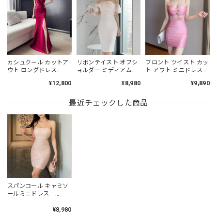
カシュクール カットア
リボンテイスト オフシ
フロント ツイスト カッ
ウト ロングドレス
ョルダー ミディアムド
ト アウト ミニドレス
3col L00442
レス L00493
L00486
¥12,800
¥8,980
¥9,890
最近チェックした商品
スパンコール キャミソ
ールミニドレス
L00140
¥8,980