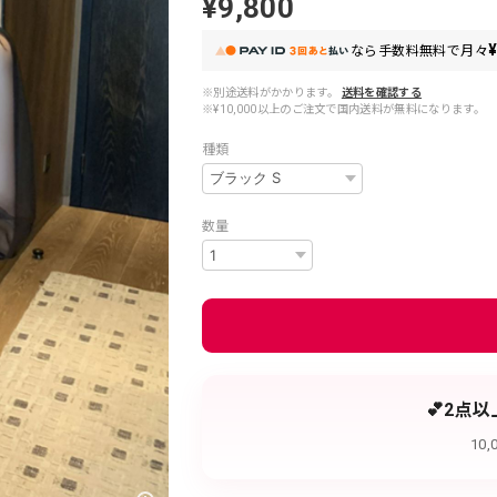
¥9,800
¥
なら
手数料無料で
月々
※別途送料がかかります。
送料を確認する
※¥10,000以上のご注文で国内送料が無料になります。
種類
数量
💕2点
10