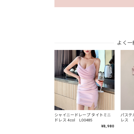
よく一
シャイニードレープ タイトミニ
パステ
ドレス 4col L00485
レス L
¥8,980