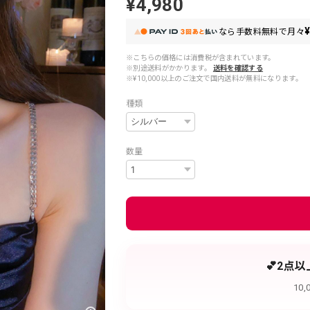
¥4,980
¥
なら
手数料無料で
月々
※こちらの価格には消費税が含まれています。
※別途送料がかかります。
送料を確認する
※¥10,000以上のご注文で国内送料が無料になります。
種類
数量
💕2点
10