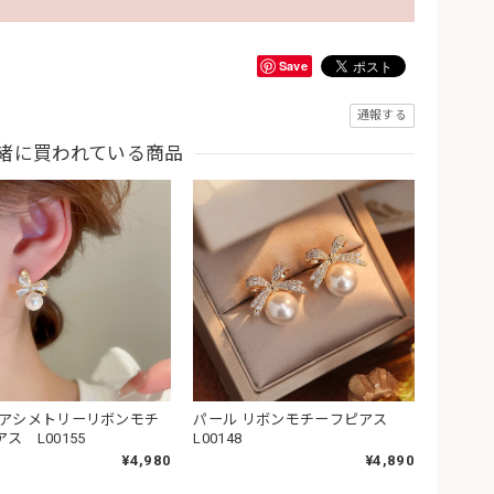
Save
通報する
緒に買われている商品
 アシメトリーリボンモチ
パール リボンモチーフピアス
ス L00155
L00148
¥4,980
¥4,890