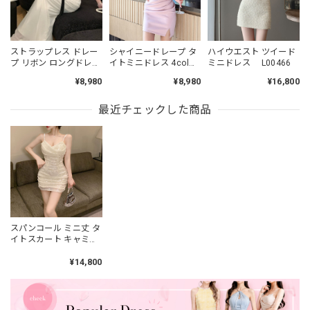
ストラップレス ドレー
シャイニードレープ タ
ハイウエスト ツイード
プ リボン ロングドレス
イトミニドレス 4col
ミニドレス L00466
L00497
L00485
¥8,980
¥8,980
¥16,800
最近チェックした商品
スパンコール ミニ丈 タ
イトスカート キャミソ
ール L00263
¥14,800