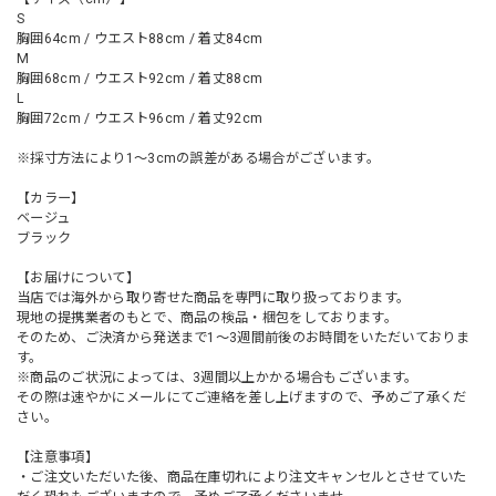
S
胸囲64cm / ウエスト88cm / 着丈84cm
M
胸囲68cm / ウエスト92cm / 着丈88cm
L
胸囲72cm / ウエスト96cm / 着丈92cm
※採寸方法により1～3cmの誤差がある場合がございます。
【カラー】
ベージュ
ブラック
【お届けについて】
当店では海外から取り寄せた商品を専門に取り扱っております。
現地の提携業者のもとで、商品の検品・梱包をしております。
そのため、ご決済から発送まで1～3週間前後のお時間をいただいておりま
す。
※商品のご状況によっては、3週間以上かかる場合もございます。
その際は速やかにメールにてご連絡を差し上げますので、予めご了承くだ
さい。
【注意事項】
・ご注文いただいた後、商品在庫切れにより注文キャンセルとさせていた