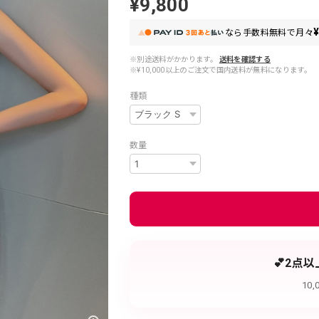
¥9,800
¥
なら
手数料無料で
月々
※別途送料がかかります。
送料を確認する
※¥10,000以上のご注文で国内送料が無料になります。
種類
数量
💕2点
10