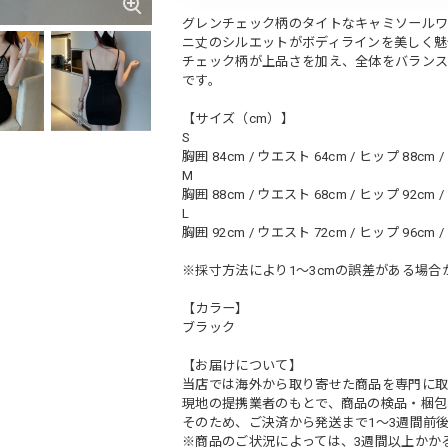
グレンチェック柄のタイトなキャミソールワ
ニ丈のシルエットがボディラインを美しく魅
チェック柄が上品さを加え、全体をバランス
です。
【サイズ（cm）】
S
胸囲 84cm / ウエスト 64cm / ヒップ 88cm /
M
胸囲 88cm / ウエスト 68cm / ヒップ 92cm /
L
胸囲 92cm / ウエスト 72cm / ヒップ 96cm /
※採寸方法により1～3cmの誤差がある場合
【カラー】
ブラック
【お届けについて】
当店では海外から取り寄せた商品を専門に取
現地の提携業者のもとで、商品の検品・梱包
そのため、ご決済から発送まで1～3週間前
※商品のご状況によっては、3週間以上かか