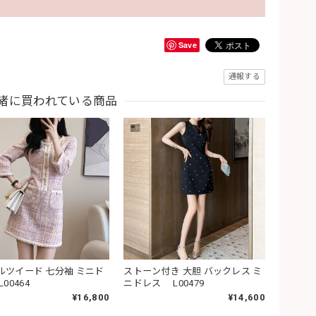
Save
通報する
緒に買われている商品
ルツイード 七分袖 ミニド
ストーン付き 大胆 バックレス ミ
00464
ニドレス L00479
¥16,800
¥14,600