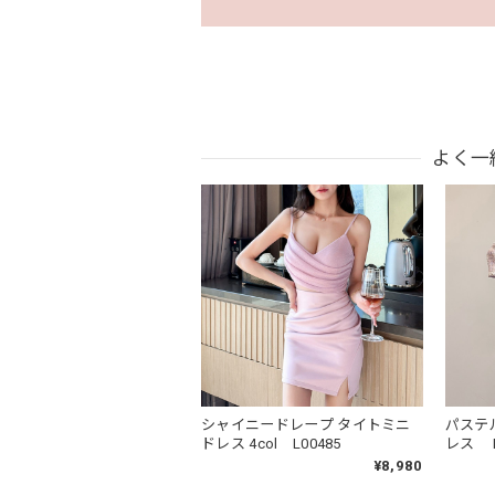
よく一
シャイニードレープ タイトミニ
パステ
ドレス 4col L00485
レス L
¥8,980