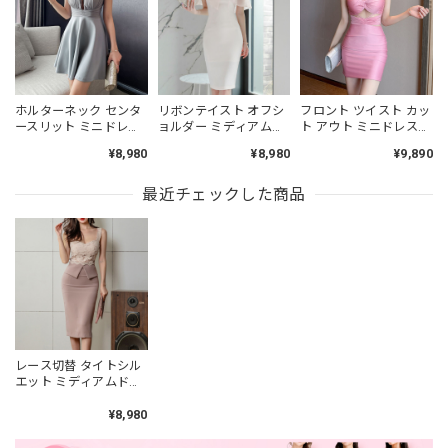
ホルターネック センタ
リボンテイスト オフシ
フロント ツイスト カッ
ースリット ミニドレス
ョルダー ミディアムド
ト アウト ミニドレス
4col L00523
レス L00493
L00486
¥8,980
¥8,980
¥9,890
最近チェックした商品
レース切替 タイトシル
エット ミディアムドレ
ス L00298
¥8,980