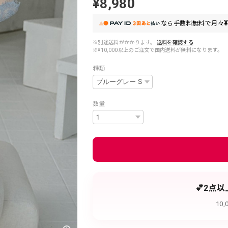
¥8,980
¥
なら
手数料無料で
月々
※別途送料がかかります。
送料を確認する
※¥10,000以上のご注文で国内送料が無料になります。
種類
数量
💕2点
10