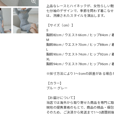
上品なレースとハイネックが、女性らしい魅
七分袖のデザインで、季節を問わず着こなせ
は、洗練されたスタイルを演出します。
【サイズ（cm）】
S
胸囲82cm / ウエスト66cm / ヒップ84cm / 
M
胸囲86cm / ウエスト70cm / ヒップ88cm / 
L
胸囲90cm / ウエスト74cm / ヒップ92cm / 
XL
胸囲94cm / ウエスト78cm / ヒップ96cm / 
※採寸方法により1～3cmの誤差がある場合
【カラー】
ブルー グレー
【お届けについて】
当店では海外から取り寄せた商品を専門に取
現地の提携業者のもとで、商品の検品・梱包
そのため、ご決済から発送まで1～3週間前