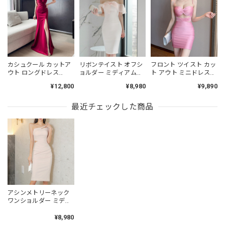
カシュクール カットア
リボンテイスト オフシ
フロント ツイスト カッ
ウト ロングドレス
ョルダー ミディアムド
ト アウト ミニドレス
3col L00442
レス L00493
L00486
¥12,800
¥8,980
¥9,890
最近チェックした商品
アシンメトリーネック
ワンショルダー ミディ
アムドレス L00324
¥8,980