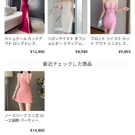
カシュクール カットア
リボンテイスト オフシ
フロント ツイスト カッ
ウト ロングドレス
ョルダー ミディアムド
ト アウト ミニドレス
3col L00442
レス L00493
L00486
¥12,800
¥8,980
¥9,890
最近チェックした商品
ノースリーブ ミニ丈 ロ
ーズ装飾 パーティード
レス L00383
¥14,800