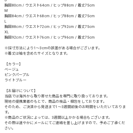
胸囲80cm / ウエスト64cm / ヒップ88cm / 着丈75cm
M
胸囲84cm / ウエスト68cm / ヒップ88cm / 着丈75cm
L
胸囲88cm / ウエスト72cm / ヒップ92cm / 着丈75cm
XL
胸囲92cm / ウエスト76cm / ヒップ96cm / 着丈75cm
※採寸方法により1～3cmの誤差がある場合がございます。
※着丈は袖を含めたサイズとなります。
【カラー】
ベージュ
ピンクパープル
ライトブルー
【お届けについて】
当店では海外から取り寄せた商品を専門に取り扱っております。
現地の提携業者のもとで、商品の検品・梱包をしております。
そのため、ご決済から発送まで1～3週間前後のお時間をいただいておりま
す。
※商品のご状況によっては、3週間以上かかる場合もございます。
その際は速やかにメールにてご連絡を差し上げますので、予めご了承くだ
さい。