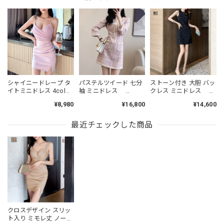
シャイニードレープ タ
パステルツイード 七分
ストーン付き 大胆 バッ
イトミニドレス 4col
袖 ミニドレス
クレス ミニドレス
L00485
L00464
L00479
¥8,980
¥16,800
¥14,600
最近チェックした商品
クロスデザイン スリッ
ト入り ミモレ丈 ノース