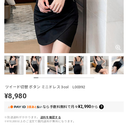
ツイード切替 ボタン ミニドレス 3col L00392
¥8,980
¥2,990
なら
手数料無料で
月々
から
※別途送料がかかります。
送料を確認する
※¥10,000以上のご注文で国内送料が無料になります。