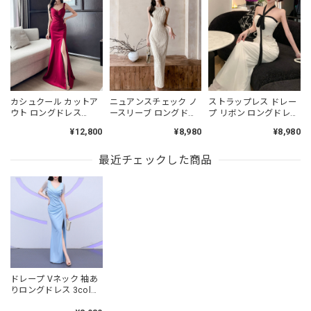
カシュクール カットア
ニュアンスチェック ノ
ストラップレス ドレー
ウト ロングドレス
ースリーブ ロングドレ
プ リボン ロングドレス
3col L00442
ス 3col L00450
L00497
¥12,800
¥8,980
¥8,980
最近チェックした商品
ドレープ Vネック 袖あ
りロングドレス 3col
L00398