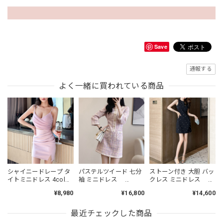
Save
通報する
よく一緒に買われている商品
シャイニードレープ タ
パステルツイード 七分
ストーン付き 大胆 バッ
イトミニドレス 4col
袖 ミニドレス
クレス ミニドレス
L00485
L00464
L00479
¥8,980
¥16,800
¥14,600
最近チェックした商品