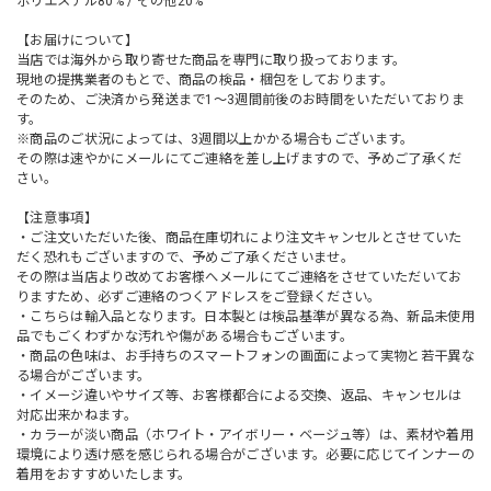
ポリエステル80% / その他20%
【お届けについて】
当店では海外から取り寄せた商品を専門に取り扱っております。
現地の提携業者のもとで、商品の検品・梱包をしております。
そのため、ご決済から発送まで1～3週間前後のお時間をいただいておりま
す。
※商品のご状況によっては、3週間以上かかる場合もございます。
その際は速やかにメールにてご連絡を差し上げますので、予めご了承くだ
さい。
【注意事項】
・ご注文いただいた後、商品在庫切れにより注文キャンセルとさせていた
だく恐れもございますので、予めご了承くださいませ。
その際は当店より改めてお客様へメールにてご連絡をさせていただいてお
りますため、必ずご連絡のつくアドレスをご登録ください。
・こちらは輸入品となります。日本製とは検品基準が異なる為、新品未使用
品でもごくわずかな汚れや傷がある場合もございます。
・商品の色味は、お手持ちのスマートフォンの画面によって実物と若干異な
る場合がございます。
・イメージ違いやサイズ等、お客様都合による交換、返品、キャンセルは
対応出来かねます。
・カラーが淡い商品（ホワイト・アイボリー・ベージュ等）は、素材や着用
環境により透け感を感じられる場合がございます。必要に応じてインナーの
着用をおすすめいたします。