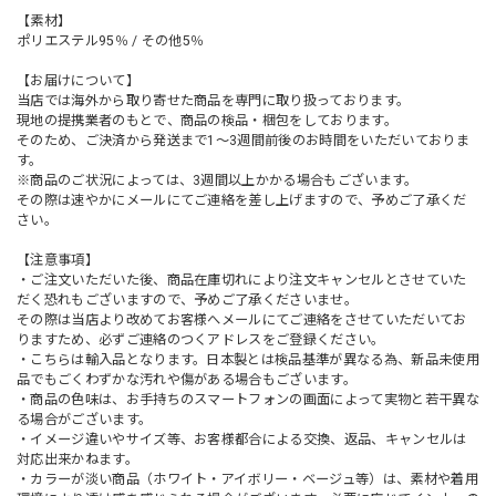
【素材】
ポリエステル95％ / その他5％
【お届けについて】
当店では海外から取り寄せた商品を専門に取り扱っております。
現地の提携業者のもとで、商品の検品・梱包をしております。
そのため、ご決済から発送まで1～3週間前後のお時間をいただいておりま
す。
※商品のご状況によっては、3週間以上かかる場合もございます。
その際は速やかにメールにてご連絡を差し上げますので、予めご了承くだ
さい。
【注意事項】
・ご注文いただいた後、商品在庫切れにより注文キャンセルとさせていた
だく恐れもございますので、予めご了承くださいませ。
その際は当店より改めてお客様へメールにてご連絡をさせていただいてお
りますため、必ずご連絡のつくアドレスをご登録ください。
・こちらは輸入品となります。日本製とは検品基準が異なる為、新品未使用
品でもごくわずかな汚れや傷がある場合もございます。
・商品の色味は、お手持ちのスマートフォンの画面によって実物と若干異な
る場合がございます。
・イメージ違いやサイズ等、お客様都合による交換、返品、キャンセルは
対応出来かねます。
・カラーが淡い商品（ホワイト・アイボリー・ベージュ等）は、素材や着用