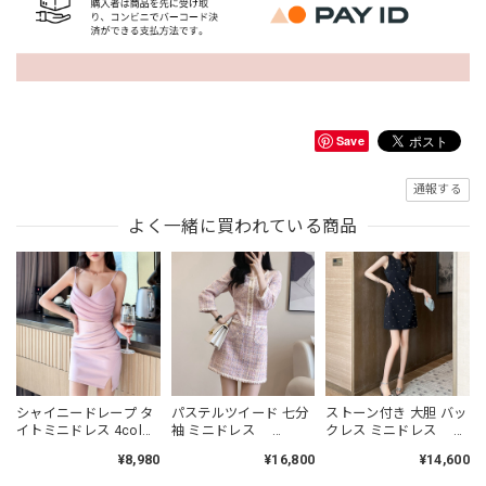
Save
通報する
よく一緒に買われている商品
シャイニードレープ タ
パステルツイード 七分
ストーン付き 大胆 バッ
イトミニドレス 4col
袖 ミニドレス
クレス ミニドレス
L00485
L00464
L00479
¥8,980
¥16,800
¥14,600