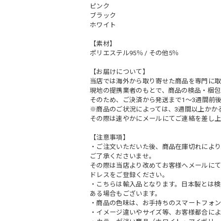
ピンク
ブラック
ホワイト
【素材】
ポリエステル95％ / その他5％
【お届けについて】
当店では海外から取り寄せた商品を専門に取
現地の提携業者のもとで、商品の検品・梱包
そのため、ご決済から発送まで1～3週間前
※商品のご状況によっては、3週間以上かか
その際は速やかにメールにてご連絡を差し上
【注意事項】
・ご注文いただいた後、商品在庫切れにより
ご了承くださいませ。
その際は当店より改めてお客様へメールに
ドレスをご登録ください。
・こちらは輸入品となります。日本製とは検
ある場合もございます。
・商品の色味は、お手持ちのスマートフォン
・イメージ違いやサイズ等、お客様都合によ