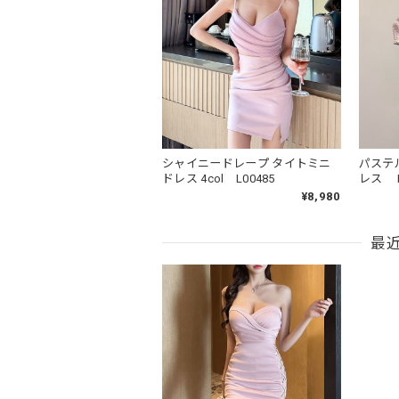
シャイニードレープ タイトミニ
パステ
ドレス 4col L00485
レス L
¥8,980
最