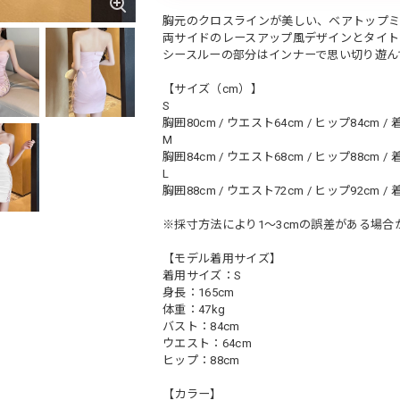
胸元のクロスラインが美しい、ベアトップ
両サイドのレースアップ風デザインとタイト
シースルーの部分はインナーで思い切り遊ん
【サイズ（cm）】
S
胸囲80cm / ウエスト64cm / ヒップ84cm / 
M
胸囲84cm / ウエスト68cm / ヒップ88cm / 
L
胸囲88cm / ウエスト72cm / ヒップ92cm / 
※採寸方法により1～3cmの誤差がある場合
【モデル着用サイズ】
着用サイズ：S
身長：165cm
体重：47kg
バスト：84cm
ウエスト：64cm
ヒップ：88cm
【カラー】