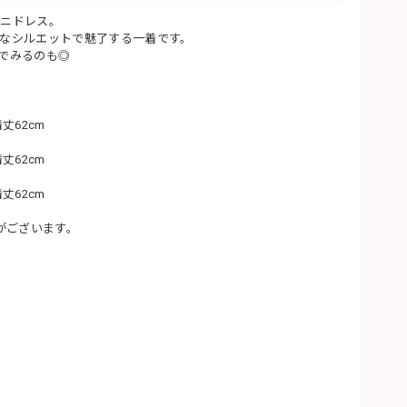
ミニドレス。
なシルエットで魅了する一着です。
でみるのも◎
着丈62cm
着丈62cm
着丈62cm
がございます。