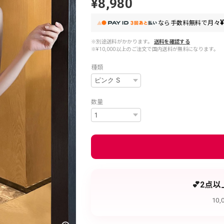
¥8,980
¥
なら
手数料無料で
月々
※別途送料がかかります。
送料を確認する
※¥10,000以上のご注文で国内送料が無料になります。
種類
数量
💕2点
10