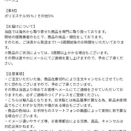
ベージュ
【素材】
ポリエステル95％ / その他5％
【お届けについて】
当店では海外から取り寄せた商品を専門に取り扱っております。
現地の提携業者のもとで、商品の検品・梱包をしております。
そのため、ご決済から発送まで1～3週間前後のお時間をいただいておりま
す。
※商品のご状況によっては、3週間以上かかる場合もございます。
その際は速やかにメールにてご連絡を差し上げますので、予めご了承くだ
さい。
【注意事項】
・ご注文いただいた後、商品在庫切れにより注文キャンセルとさせていた
だく恐れもございますので、予めご了承くださいませ。
その際は当店より改めてお客様へメールにてご連絡をさせていただいてお
りますため、必ずご連絡のつくアドレスをご登録ください。
・こちらは輸入品となります。日本製とは検品基準が異なる為、新品未使用
品でもごくわずかな汚れや傷がある場合もございます。
・商品の色味は、お手持ちのスマートフォンの画面によって実物と若干異な
る場合がございます。
・イメージ違いやサイズ等、お客様都合による交換、返品、キャンセルは
対応出来かねます。