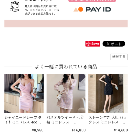
Save
通報する
よく一緒に買われている商品
シャイニードレープ タ
パステルツイード 七分
ストーン付き 大胆 バッ
イトミニドレス 4col
袖 ミニドレス
クレス ミニドレス
L00485
L00464
L00479
¥8,980
¥16,800
¥14,600