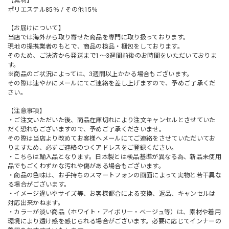
【素材】
ポリエステル85％ / その他15％
【お届けについて】
当店では海外から取り寄せた商品を専門に取り扱っております。
現地の提携業者のもとで、商品の検品・梱包をしております。
そのため、ご決済から発送まで1～3週間前後のお時間をいただいておりま
す。
※商品のご状況によっては、3週間以上かかる場合もございます。
その際は速やかにメールにてご連絡を差し上げますので、予めご了承くだ
さい。
【注意事項】
・ご注文いただいた後、商品在庫切れにより注文キャンセルとさせていた
だく恐れもございますので、予めご了承くださいませ。
その際は当店より改めてお客様へメールにてご連絡をさせていただいてお
りますため、必ずご連絡のつくアドレスをご登録ください。
・こちらは輸入品となります。日本製とは検品基準が異なる為、新品未使用
品でもごくわずかな汚れや傷がある場合もございます。
・商品の色味は、お手持ちのスマートフォンの画面によって実物と若干異な
る場合がございます。
・イメージ違いやサイズ等、お客様都合による交換、返品、キャンセルは
対応出来かねます。
・カラーが淡い商品（ホワイト・アイボリー・ベージュ等）は、素材や着用
環境により透け感を感じられる場合がございます。必要に応じてインナーの