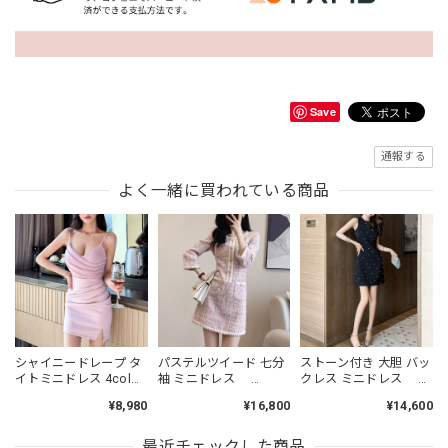
Save
通報する
よく一緒に買われている商品
シャイニードレープ タ
パステルツイード 七分
ストーン付き 大胆 バッ
イトミニドレス 4col
袖 ミニドレス
クレス ミニドレス
L00485
L00464
L00479
¥8,980
¥16,800
¥14,600
最近チェックした商品