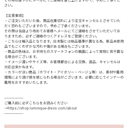
その際は速やかにメールにてご連絡を差し上げますので、予めご了承くだ
さい。
【注意事項】
・ご注文いただいた後、商品在庫切れにより注文キャンセルとさせていた
だく恐れもございますので、予めご了承くださいませ。
その際は当店より改めてお客様へメールにてご連絡をさせていただいてお
りますため、必ずご連絡のつくアドレスをご登録ください。
・こちらは輸入品となります。日本製とは検品基準が異なる為、新品未使用
品でもごくわずかな汚れや傷がある場合もございます。
・商品の色味は、お手持ちのスマートフォンの画面によって実物と若干異な
る場合がございます。
・イメージ違いやサイズ等、お客様都合による交換、返品、キャンセルは
対応出来かねます。
・カラーが淡い商品（ホワイト・アイボリー・ベージュ等）は、素材や着用
環境により透け感を感じられる場合がございます。必要に応じてインナーの
着用をおすすめいたします。
--------------------
ご購入前に必ずこちらをお読みください
→
https://shop.luminique-dress.com/about
--------------------