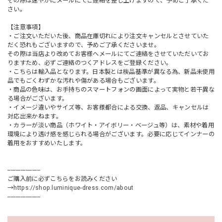
その際は速やかにメールにてご連絡を差し上げますので、予めご了承くだ
さい。
【注意事項】
・ご注文いただいた後、商品在庫切れにより注文キャンセルとさせていた
だく恐れもございますので、予めご了承くださいませ。
その際は当店より改めてお客様へメールにてご連絡をさせていただいてお
りますため、必ずご連絡のつくアドレスをご登録ください。
・こちらは輸入品となります。日本製とは検品基準が異なる為、新品未使用
品でもごくわずかな汚れや傷がある場合もございます。
・商品の色味は、お手持ちのスマートフォンの画面によって実物と若干異な
る場合がございます。
・イメージ違いやサイズ等、お客様都合による交換、返品、キャンセルは
対応出来かねます。
・カラーが淡い商品（ホワイト・アイボリー・ベージュ等）は、素材や着用
環境により透け感を感じられる場合がございます。必要に応じてインナーの
着用をおすすめいたします。
--------------------
ご購入前に必ずこちらをお読みください
→
https://shop.luminique-dress.com/about
--------------------