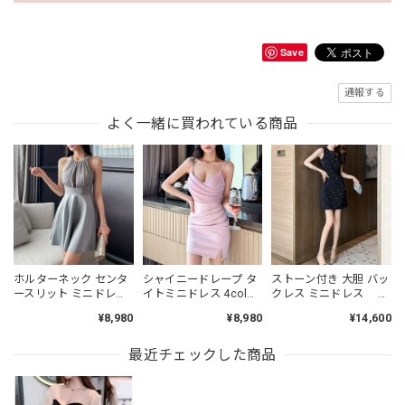
Save
通報する
よく一緒に買われている商品
ホルターネック センタ
シャイニードレープ タ
ストーン付き 大胆 バッ
ースリット ミニドレス
イトミニドレス 4col
クレス ミニドレス
4col L00523
L00485
L00479
¥8,980
¥8,980
¥14,600
最近チェックした商品