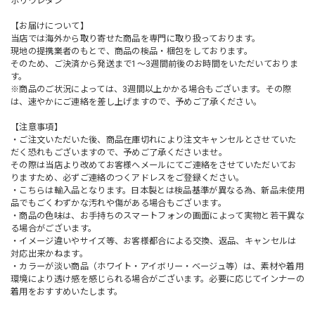
ポリウレタン
【お届けについて】
当店では海外から取り寄せた商品を専門に取り扱っております。
現地の提携業者のもとで、商品の検品・梱包をしております。
そのため、ご決済から発送まで1～3週間前後のお時間をいただいておりま
す。
※商品のご状況によっては、3週間以上かかる場合もございます。その際
は、速やかにご連絡を差し上げますので、予めご了承ください。
【注意事項】
・ご注文いただいた後、商品在庫切れにより注文キャンセルとさせていた
だく恐れもございますので、予めご了承くださいませ。
その際は当店より改めてお客様へメールにてご連絡をさせていただいてお
りますため、必ずご連絡のつくアドレスをご登録ください。
・こちらは輸入品となります。日本製とは検品基準が異なる為、新品未使用
品でもごくわずかな汚れや傷がある場合もございます。
・商品の色味は、お手持ちのスマートフォンの画面によって実物と若干異な
る場合がございます。
・イメージ違いやサイズ等、お客様都合による交換、返品、キャンセルは
対応出来かねます。
・カラーが淡い商品（ホワイト・アイボリー・ベージュ等）は、素材や着用
環境により透け感を感じられる場合がございます。必要に応じてインナーの
着用をおすすめいたします。