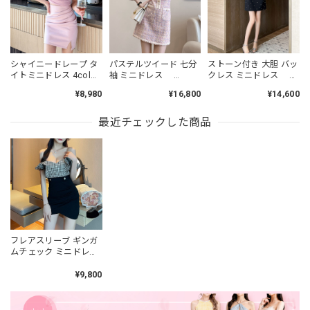
シャイニードレープ タ
パステルツイード 七分
ストーン付き 大胆 バッ
イトミニドレス 4col
袖 ミニドレス
クレス ミニドレス
L00485
L00464
L00479
¥8,980
¥16,800
¥14,600
最近チェックした商品
フレアスリーブ ギンガ
ムチェック ミニドレス
2col L00131
¥9,800